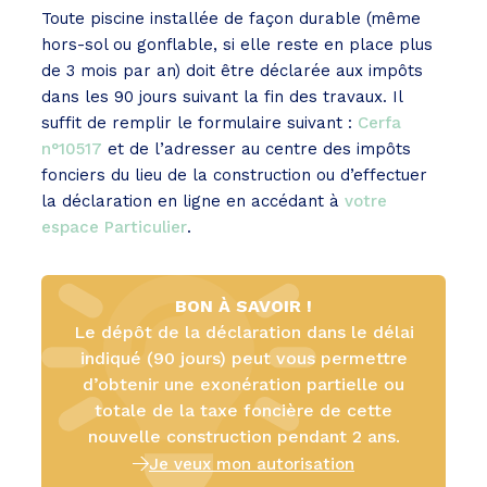
Toute piscine installée de façon durable (même
hors-sol ou gonflable, si elle reste en place plus
de 3 mois par an) doit être déclarée aux impôts
dans les 90 jours suivant la fin des travaux. Il
suffit de remplir le formulaire suivant :
Cerfa
n°10517
et de l’adresser au centre des impôts
fonciers du lieu de la construction ou d’effectuer
la déclaration en ligne en accédant à
votre
espace Particulier
.
BON À SAVOIR !
Le dépôt de la déclaration dans le délai
indiqué (90 jours) peut vous permettre
d’obtenir une exonération partielle ou
totale de la taxe foncière de cette
nouvelle construction pendant 2 ans.
Je veux mon autorisation