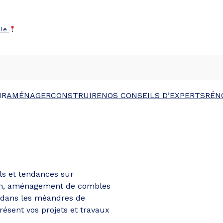
lle
IR
AMÉNAGER
CONSTRUIRE
NOS CONSEILS D’EXPERTS
RÉN
ls et tendances sur
tion, aménagement de combles
u dans les méandres de
résent vos projets et travaux