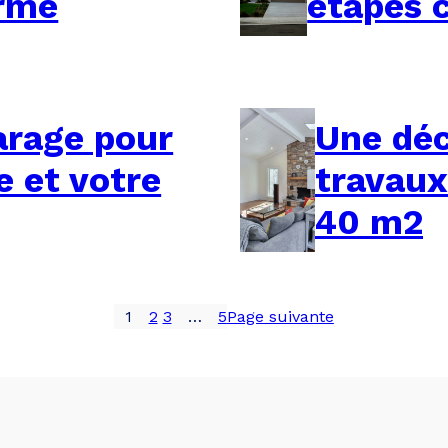
orme
étapes 
arage pour
Une déc
e et votre
travaux
40 m2
1
2
3
…
5
Page suivante