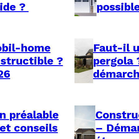
lide ?
possibl
obil-home
Faut-il 
structible ?
pergola 
26
démarch
n préalable
Constru
et conseils
– Démar