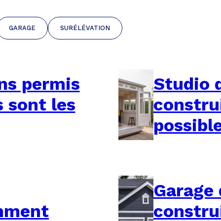
GARAGE
SURÉLÉVATION
ans permis
Studio 
s sont les
constru
possibl
Garage 
omment
constru