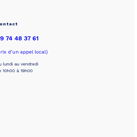
ontact
9 74 48 37 61
prix d’un appel local)
u lundi au vendredi
e 10h00 à 19h00
Besoin de simuler votre projet ?
Obtenez votre devis en 5 minutes !
In
agram
terest
Simuler mon projet