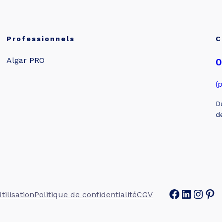
Professionnels
C
Algar PRO
0
(
D
d
Facebook
Linked
Inst
Pin
tilisation
Politique de confidentialité
CGV