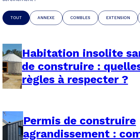
TOUT
ANNEXE
COMBLES
EXTENSION
Habitation insolite s
de construire : quelle
règles à respecter ?
Permis de construire
agrandissement : c