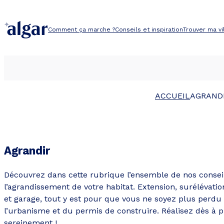
Aller
au
Comment ça marche ?
Conseils et inspiration
Trouver ma vi
contenu
ACCUEIL
AGRAND
Agrandir
Découvrez dans cette rubrique l’ensemble de nos consei
l’agrandissement de votre habitat. Extension, suréléva
et garage, tout y est pour que vous ne soyez plus perd
l’urbanisme et du permis de construire. Réalisez dès à p
sereinement !