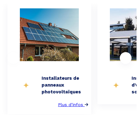
Installateurs de
Ins
panneaux
d’
photovoltaïques
sol
Plus d’infos