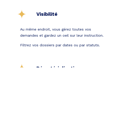
Visibilité
Au même endroit, vous gérez toutes vos
demandes et gardez un oeil sur leur instruction.
Filtrez vos dossiers par dates ou par statuts.
Dématérialisation
Tous les documents de la procédure sont
digitalisés et mis à votre disposition sur votre
espace en ligne.