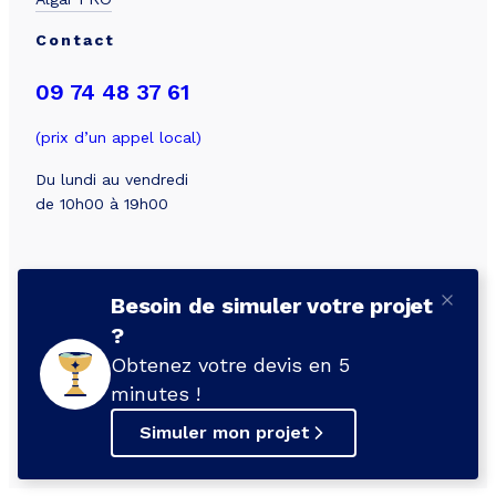
Contact
09 74 48 37 61
(prix d’un appel local)
Du lundi au vendredi
de 10h00 à 19h00
Besoin de simuler votre projet
?
© 2026 Algar
Obtenez votre devis en 5
minutes !
Mentions légales
Conditions Générales d’Utilisation
Facebook
LinkedIn
Instagram
Pinterest
Politique de confidentialité
CGV
Simuler mon projet