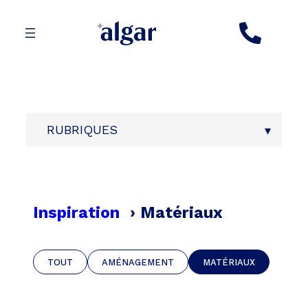
Aller
au
contenu
RUBRIQUES
Inspiration
›
Matériaux
TOUT
AMÉNAGEMENT
MATÉRIAUX