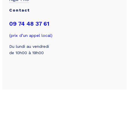
Contact
09 74 48 37 61
(prix d’un appel local)
Besoin de simuler votre projet
?
Du lundi au vendredi
de 10h00 à 19h00
Obtenez votre devis en 5
minutes !
Simuler mon projet
© 2026 Algar
Mentions légales
Conditions Générales d’Utilisation
Facebook
LinkedIn
Instagram
Pinterest
Politique de confidentialité
CGV