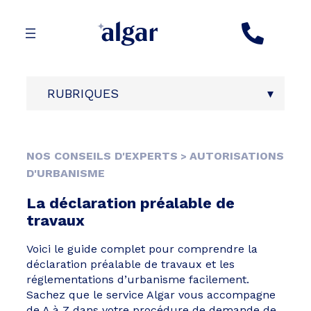
Aller
au
contenu
RUBRIQUES
NOS CONSEILS D'EXPERTS
AUTORISATIONS
>
D'URBANISME
La déclaration préalable de
travaux
Voici le guide complet pour comprendre la
déclaration préalable de travaux et les
réglementations d’urbanisme facilement.
Sachez que le service Algar vous accompagne
de A à Z dans votre procédure de demande de