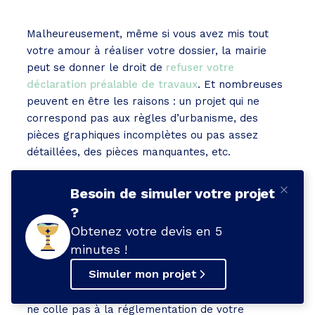
Malheureusement, même si vous avez mis tout
votre amour à réaliser votre dossier, la mairie
peut se donner le droit de
refuser votre
déclaration préalable de travaux
. Et nombreuses
peuvent en être les raisons : un projet qui ne
correspond pas aux règles d’urbanisme, des
pièces graphiques incomplètes ou pas assez
détaillées, des pièces manquantes, etc.
Avant de refuser, la mairie peut demander des
Besoin de simuler votre projet
pièces complémentaires
. Il faudra alors vous
?
accrocher pour réaliser les pièces manquantes ou
Obtenez votre devis en 5
imprécises. À partir du dépôt en mairie des pièces
complémentaires, le délai d’instruction de la
minutes !
déclaration préalable de travaux repart à zéro.
Simuler mon projet
Si le dossier est catégoriquement refusé c’est qu’il
ne colle pas à la réglementation de votre